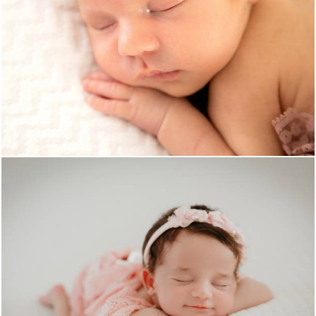
829
0
748
0