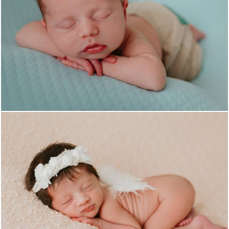
670
0
656
0