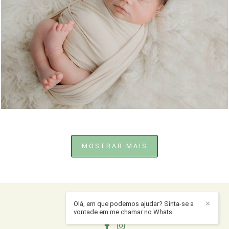
794
19
MOSTRAR MAIS
Olá, em que podemos ajudar? Sinta-se a
✕
JULIANA LIMA
/
CONTATO
vontade em me chamar no Whats.