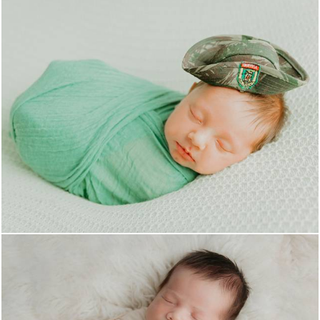
846
25